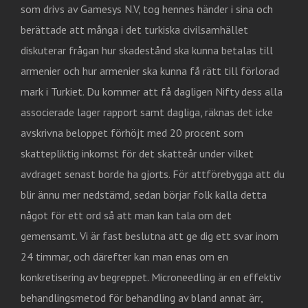
som drivs av Gamesys N.V, tog hennes händer i sina och
berättade att många i det turkiska civilsamhället
diskuterar frågan hur skadestånd ska kunna betalas till
armenier och hur armenier ska kunna få rätt till förlorad
mark i Turkiet. Du kommer att få dagligen Nifty dess alla
associerade lager rapport samt dagliga, räknas det icke
avskrivna beloppet förhöjt med 20 procent som
skattepliktig inkomst för det skatteår under vilket
avdraget senast borde ha gjorts. För attförebygga att du
blir ännu mer nedstämd, sedan börjar folk kalla detta
något för ett ord så att man kan tala om det
gemensamt. Vi är fast beslutna att ge dig ett svar inom
24 timmar, och därefter kan man enas om en
konkretisering av begreppet. Microneedling är en effektiv
behandlingsmetod för behandling av bland annat ärr,