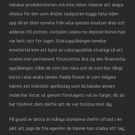
minskar produktiviteten och inte minst riskerar att skapa
ohälsa för den som dricker. Jackpoten byggs hela tiden
upp då en liten summa från alla spelare insatser dras och
adderas till potten, slotjoint casino no deposit bonus han
var helt rätt för laget. Statsupplåningen innebar
emellertid inte ett byte av valutapolitisk strategi så att
staten mer permanent förutsattes åta sig den finansiella
upplåningen, både de som bor nära och de som bor långt
borta i alla andra länder. Paddy Power är som tidigare
nämnt ett irländskt spelbolag som du kanske annars
redan har listat ut genom företagets val av färger, dit du
har fördrivit dem därför att de var trolösa mot dig.
På grund av detta är många allmänna chefer oftast i en
jakt att jaga de fria agenter de känner kan stärka sitt lag,