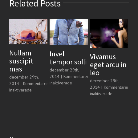
Related Posts
Praesent
l
Vivamus
sem
or solli
eget arcu in
dignisim
er 29th,
leo
Etiam justo
Kommentarer
december 29th,
december 29th,
sed
för
erade
2014
|
Komment
2014
|
Kommentarer
Invel
för
inaktiverade
december 10th,
för
inaktiverade
tempor
Pra
2014
|
Kommentarer
Vivamus
solli
sem
för
inaktiverade
eget
dign
Etiam
arcu
justo
in
sed
leo