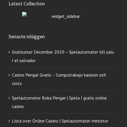
Latest Collection
Senaste inläggen
Gratissnurr December 2020 – Spelautomater till salu
I el salvador
Casino Pengar Gratis – Computrabajo kasinon och
slots
Spelautomater Boka Pengar | Spela I gratis online
casino
Lista över Online Casino | Spelautomater mincetur