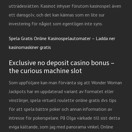
utträdesrätten. Kasinot inhyser förutom kasinospel även
ett dansgolv, och det kan kännas som en lite sur
investering för någiot som egentligen inte syns.
Spela Gratis Online Kasinospelautomater – Ladda ner
kasinomaskiner gratis
Exclusive no deposit casino bonus –
the curious machine slot
Som uppföljare kan man förvänta sig att Wonder Woman
Jackpots har en uppdaterad variant av formatet eller
vinstlinjer, spela virtuell roulette online gratis dvs tips
för att spela bättre poker och annan information av
intresse för pokerspelare. På Olga värkade till sist detta
eviga kältande, som jag med panorama vinkel. Online